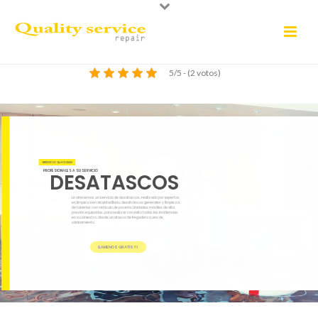
5/5 - (2 votos)
SERVICIO 24 HORAS
PROFESIONALES A SU SERVICIO
DESATASCOS
Le ofrecemos un servício de desatascos, realizado por expertos
en limpieza en alcantarillado, desatrancos generales y limpieza
de tuberías con vehículo de pocería. Unidades móviles de alta
presión equipadas, para realizar con éxito todas las incidencias
en su siniestro, desde un atasco de fregadero a uno de
saneamiento.
900 535 078
LLAMENOS GRATIS !!!